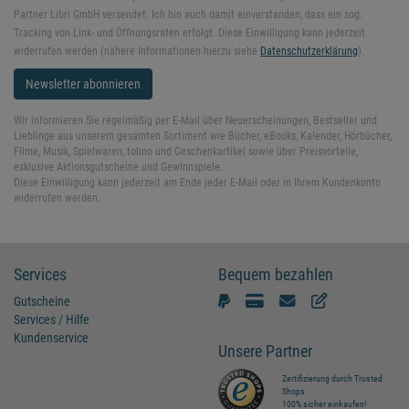
Partner Libri GmbH versendet. Ich bin auch damit einverstanden, dass ein sog.
Tracking von Link- und Öffnungsraten erfolgt. Diese Einwilligung kann jederzeit
widerrufen werden (nähere Informationen hierzu siehe
Datenschutzerklärung
).
Newsletter abonnieren
Wir informieren Sie regelmäßig per E-Mail über Neuerscheinungen, Bestseller und
Lieblinge aus unserem gesamten Sortiment wie Bücher, eBooks, Kalender, Hörbücher,
Filme, Musik, Spielwaren, tolino und Geschenkartikel sowie über Preisvorteile,
exklusive Aktionsgutscheine und Gewinnspiele.
Diese Einwilligung kann jederzeit am Ende jeder E-Mail oder in Ihrem Kundenkonto
widerrufen werden.
Services
Bequem bezahlen
Gutscheine
Services / Hilfe
Kundenservice
Unsere Partner
Zertifizierung durch Trusted
Shops
100% sicher einkaufen!