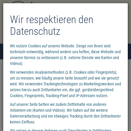
Wir respektieren den
Datenschutz
Wir nutzen Cookies auf unserer Website. Einige von ihnen sind
Menü
technisch notwendig, während andere uns helfen, diese Website und
0
unseren Service zu verbessern (z.B. externe Dienste wie Karten und
Videos).
Wir verwenden Analysemethoden (z.B. Cookies oder Fingerprints),
um zu messen, wie häufig unsere Seite besucht und wie sie genutzt
wird. Wir verwenden Trackingtechnologien zu Marketingzwecken und
setzen hierzu auch Drittanbieter ein, die ggf. geräteübergreifend
Cookies, Fingerprints, Tracking-Pixel und IP-Adressen nutzen.
Auf unserer Seite betten wir zudem Drittinhalte von anderen
Anbietern ein (Karten und Videos). Wir haben auf die weitere
Datenverarbeitung und ein etwaiges Tracking durch den Drittanbieter
keinen Einfluss.
Wichtiger Hinweis: Aufgrund der sehr hohen Auslastung durch die
Wir setzen in diesem Rahmen auch Dienstleister in Drittländern