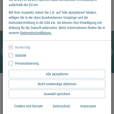
Schulbuchzeit (28.06. - 21.08.2026) können Onlineshop-Bestellungen
außerhalb der EU ein.
vorübergehend nicht im Buchladen abgeholt werden. Bitte nutzen Sie
Mit Ihrer Auswahl, indem Sie z.B. auf "Alle akzeptieren" klicken,
stattdessen den Versand nach Hause, welcher ab einem Bestellwert von
willigen Sie in die oben beschriebenen Vorgänge und die
25€ kostenfrei ist. Vielen Dank für Ihr Verständnis
Datenübermittlung in die USA ein. Sie können Ihre Einwilligung mit
Wirkung für die Zukunft widerrufen. Mehr Informationen finden Sie in
unserer
Datenschutzerklärung.
Notwendig
Statistik
Personalisierung
Alle akzeptieren
Nicht notwendige ablehnen
Auswahl speichern
Cookies und Dienste
Datenschutz
Impressum